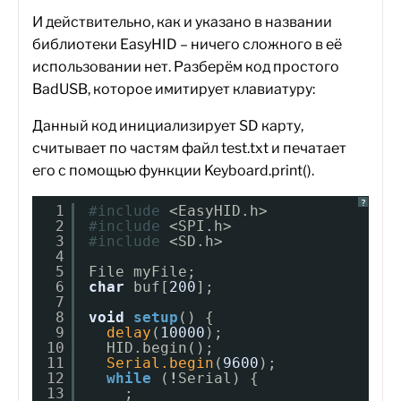
И действительно, как и указано в названии
библиотеки EasyHID – ничего сложного в её
использовании нет. Разберём код простого
BadUSB, которое имитирует клавиатуру:
Данный код инициализирует SD карту,
считывает по частям файл test.txt и печатает
его с помощью функции Keyboard.print().
?
1
#include
<EasyHID.h>
2
#include
<SPI.h>
3
#include
<SD.h>
4
5
File myFile;
6
char
buf[
200
];
7
8
void
setup
() {
9
delay
(
10000
);
10
HID.begin();
11
Serial.begin
(
9600
);
12
while
(
!
Serial) {
13
;