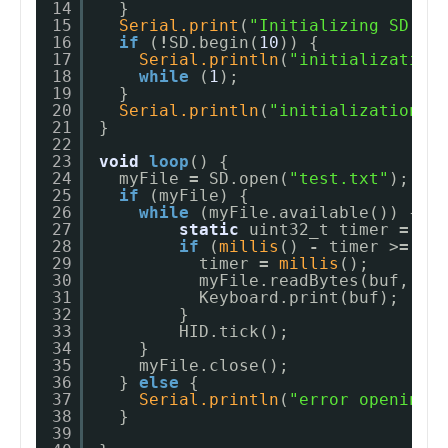
14
}
15
Serial.print
(
"Initializing SD ca
16
if
(
!
SD.begin(
10
)) {
17
Serial.println
(
"initialization
18
while
(
1
);
19
}
20
Serial.println
(
"initialization d
21
}
22
23
void
loop
() {
24
myFile 
=
SD.open(
"test.txt"
);
25
if
(myFile) {
26
while
(myFile.available()) {
27
static
uint32_t timer 
=
mi
28
if
(
millis
() 
-
timer >
=
10
29
timer 
=
millis
();
30
myFile.readBytes(buf, 
15
31
Keyboard.print(buf);
32
}
33
HID.tick();
34
}
35
myFile.close();
36
} 
else
{
37
Serial.println
(
"error opening 
38
}
39