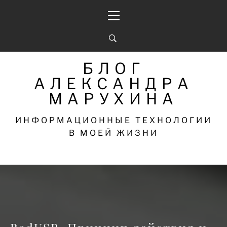
Перейти
Основное
к
меню
содержимому
БЛОГ
АЛЕКСАНДРА
МАРУХИНА
ИНФОРМАЦИОННЫЕ ТЕХНОЛОГИИ
В МОЕЙ ЖИЗНИ