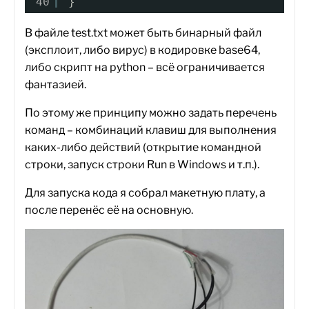
40
}
В файле test.txt может быть бинарный файл
(эксплоит, либо вирус) в кодировке base64,
либо скрипт на python – всё ограничивается
фантазией.
По этому же принципу можно задать перечень
команд – комбинаций клавиш для выполнения
каких-либо действий (открытие командной
строки, запуск строки Run в Windows и т.п.).
Для запуска кода я собрал макетную плату, а
после перенёс её на основную.