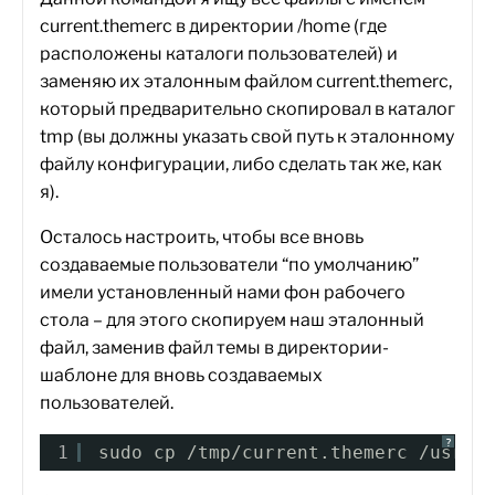
current.themerc в директории /home (где
расположены каталоги пользователей) и
заменяю их эталонным файлом current.themerc,
который предварительно скопировал в каталог
tmp (вы должны указать свой путь к эталонному
файлу конфигурации, либо сделать так же, как
я).
Осталось настроить, чтобы все вновь
создаваемые пользователи “по умолчанию”
имели установленный нами фон рабочего
стола – для этого скопируем наш эталонный
файл, заменив файл темы в директории-
шаблоне для вновь создаваемых
пользователей.
?
1
sudo cp /tmp/current.themerc /usr/s