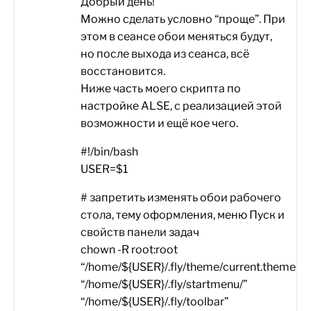
Добрый день!
Можно сделать условно “проще”. При
этом в сеансе обои меняться будут,
но после выхода из сеанса, всё
восстановится.
Ниже часть моего скрипта по
настройке ALSE, с реализацией этой
возможности и ещё кое чего.
#!/bin/bash
USER=$1
# запретить изменять обои рабочего
стола, тему оформления, меню Пуск и
свойств панели задач
chown -R root:root
“/home/${USER}/.fly/theme/current.themerc”
“/home/${USER}/.fly/startmenu/”
“/home/${USER}/.fly/toolbar”