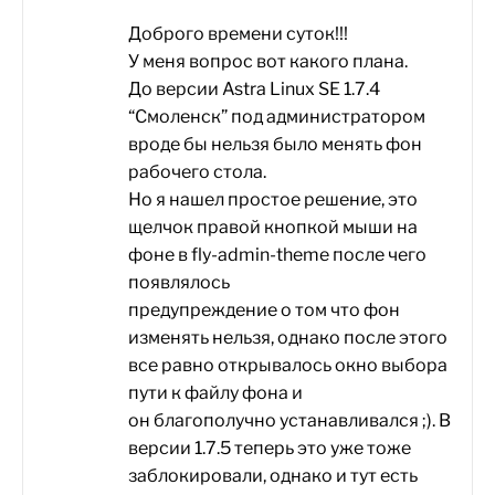
Доброго времени суток!!!
У меня вопрос вот какого плана.
До версии Astra Linux SE 1.7.4
“Смоленск” под администратором
вроде бы нельзя было менять фон
рабочего стола.
Но я нашел простое решение, это
щелчок правой кнопкой мыши на
фоне в fly-admin-theme после чего
появлялось
предупреждение о том что фон
изменять нельзя, однако после этого
все равно открывалось окно выбора
пути к файлу фона и
он благополучно устанавливался ;). В
версии 1.7.5 теперь это уже тоже
заблокировали, однако и тут есть