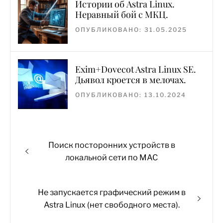
Истории об Astra Linux.
Неравный бой с МКЦ.
ОПУБЛИКОВАНО: 31.05.2025
Exim+Dovecot Astra Linux SE.
Дьявол кроется в мелочах.
ОПУБЛИКОВАНО: 13.10.2024
Навигация
Предыдущая
Поиск посторонних устройств в
по
запись:
локальной сети по MAC
записям
Следующая
Не запускается графический режим в
запись:
Astra Linux (нет свободного места).