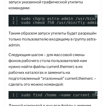
запуск указанной графической утилиты
командами:
?
1
sudo chgrp astra-admin /usr/bin/fly
2
sudo chmod 750 /usr/bin/fly-admin-t
Таким образом запуск утилиты будет разрешён
только пользователю входящему в группу astra-
admin.
Следующим шагом – для массовой смены
фонов рабочего стола пользователей нам
нужно найти файлы current.themerc в их
рабочих каталогах и заменить на
подготовленный “эталонный” current.themerc –
сделать это можно командой:
?
1
sudo find /home –name current.theme
Данной командой я ищу все файлы с именем