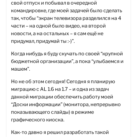
свой отпуск и побывал в очередной
командировке, где моей задачей было сделать
так, чтобы “экран телевизора разделился на 4
части – на одной было видео, на второй
новости, а на остальных – я сам ещё не
придумал, придумай ты :-)”.
Когда нибудь я буду скучать по своей “крупной
бюджетной организации”, а пока “улыбаемся и
машем”.
Но не об этом сегодня! Сегодня я планирую
миграцию с AL 1.6 на 1.7 – и одна из задач
данной миграции обеспечить работу моей
“Доски информации” (монитора, непрерывно
показывающего слайды) в режиме
графического киоска.
Как-то давно я решил разработать такой