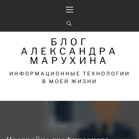
Перейти
Основное
к
меню
содержимому
БЛОГ
АЛЕКСАНДРА
МАРУХИНА
ИНФОРМАЦИОННЫЕ ТЕХНОЛОГИИ
В МОЕЙ ЖИЗНИ