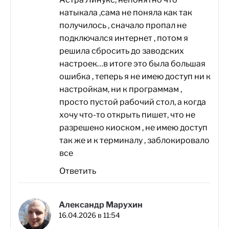
натыкала ,сама не поняла как так
получилось , сначало пропал не
подключался интернет , потом я
решила сбросить до заводских
настроек…в итоге это была большая
ошибка , теперь я не имею доступ ни к
настройкам, ни к программам ,
просто пустой рабочий стол, а когда
хочу что-то открыть пишет, что не
разрешено киоском , не имею доступ
так же и к терминалу , заблокировало
все
Ответить
Александр Марухин
16.04.2026 в 11:54