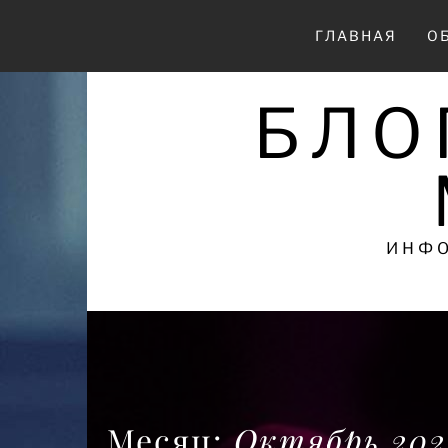
Перейти
к
ГЛАВНАЯ
О
содержимому
БЛО
ИНФО
Месяц:
Октябрь 202