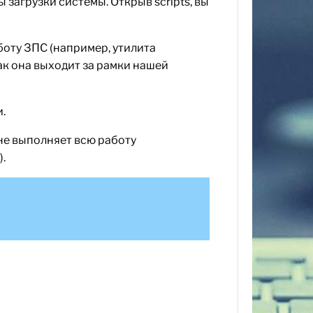
загрузки системы. Открыв scripts, вы
аботу ЗПС (например, утилита
ак она выходит за рамки нашей
.
 не выполняет всю работу
.