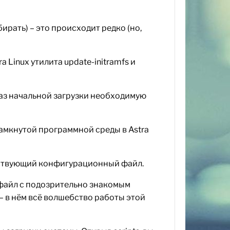
ирать) – это происходит редко (но,
 Linux утилита update-initramfs и
браз начальной загрузки необходимую
замкнутой программной среды в Astra
етствующий конфигурационный файл.
 файл с подозрительно знакомым
 – в нём всё волшебство работы этой