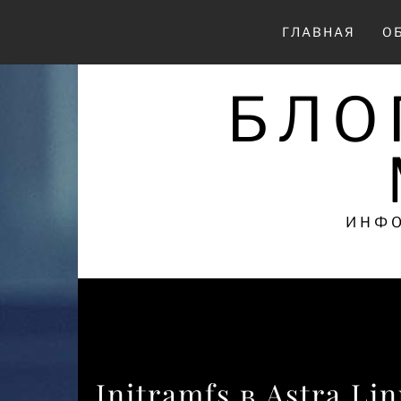
Перейти
к
ГЛАВНАЯ
О
содержимому
БЛО
ИНФО
Initramfs в Astra L