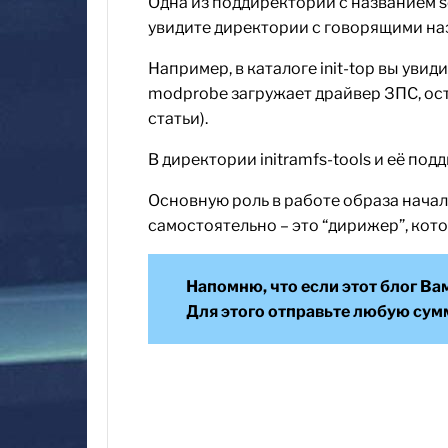
Одна из поддиректорий с названием s
увидите директории с говорящими назва
Например, в каталоге init-top вы увид
modprobe загружает драйвер ЗПС, ост
статьи).
В директории initramfs-tools и её п
Основную роль в работе образа началь
самостоятельно – это “дирижер”, кото
Напомню, что если этот блог Ва
Для этого отправьте любую сум