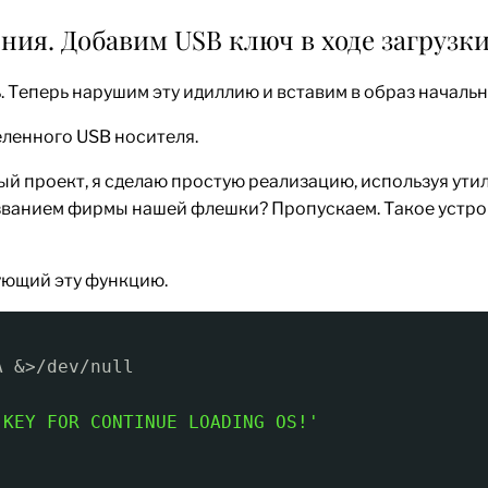
ия. Добавим USB ключ в ходе загрузки
 Теперь нарушим эту идиллию и вставим в образ начальн
ленного USB носителя.
ный проект, я сделаю простую реализацию, используя ути
званием фирмы нашей флешки? Пропускаем. Такое устройс
ующий эту функцию.
A &>
/dev/null
 KEY FOR CONTINUE LOADING OS!'