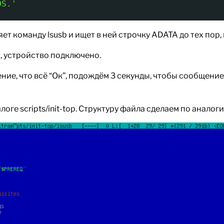
OS.'
 команду lsusb и ищет в ней строчку ADATA до тех пор, по
т, устройство подключено.
ие, что всё “Ок”, подождём 3 секунды, чтобы сообщение 
оге scripts/init-top. Структуру файла сделаем по аналогии