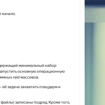
е начало.
 содержащей минимальный набор
 запустить основную операционную
ммных raid массивов.
– её задача захватить плацдарм и
 файлы) записаны подряд. Кроме того,