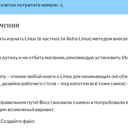
клеток потратите немало :-).
учения
 изучать Linux (в частности Astra Linux) методом внесе
в рутину и не отбить желание, рекомендую установить Vb
у – чтение любой книги о Linux для начинающих (не обяз
 дизайне рабочего стола – под капотом всё тоже самое) 
 правильном пути! Восстановили снимок и попробовали 
 один возможный вариант.
 Создайте файл.