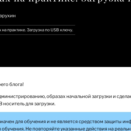
арухин
nux на практике. Загрузка по USB ключу.
его блога!
дминистрированию, образах начальной загрузки и сделае
 носитель для загрузки.
азначен для обучения и не является средством защиты 
 обучения. Не повторяйте указанные действия на реальн