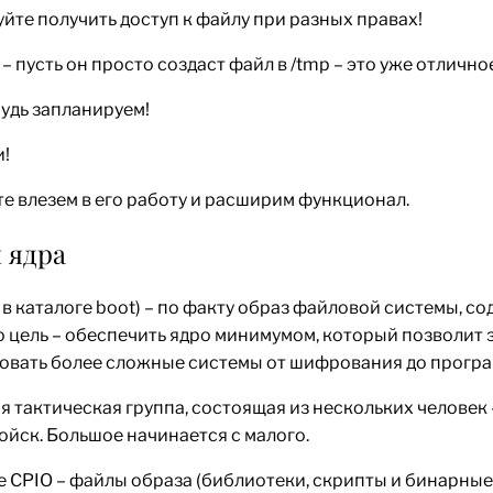
уйте получить доступ к файлу при разных правах!
 пусть он просто создаст файл в /tmp – это уже отлично
удь запланируем!
и!
те влезем в его работу и расширим функционал.
 ядра
rd в каталоге boot) – по факту образ файловой системы,
о цель – обеспечить ядро минимумом, который позволит
ровать более сложные системы от шифрования до програ
кая тактическая группа, состоящая из нескольких человек 
йск. Большое начинается с малого.
 CPIO – файлы образа (библиотеки, скрипты и бинарные