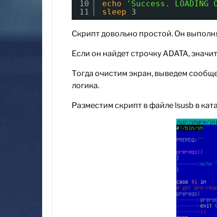
10
echo
'Success. LOADING 
11
sleep
3
Скрипт довольно простой. Он выполняет
Если он найдет строчку ADATA, значи
Тогда очистим экран, выведем сообщен
логика.
Разместим скрипт в файле lsusb в катал