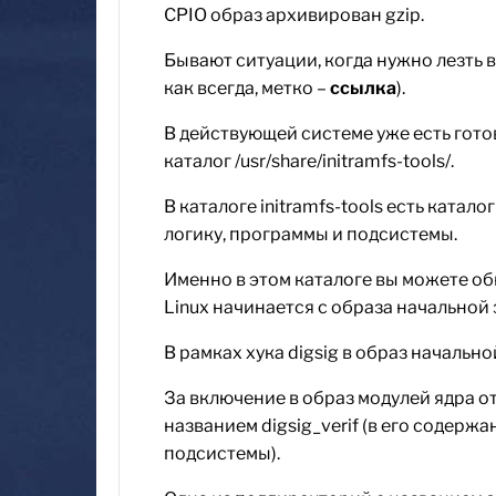
CPIO образ архивирован gzip.
Бывают ситуации, когда нужно лезть в
как всегда, метко –
ссылка
).
В действующей системе уже есть готова
каталог /usr/share/initramfs-tools/.
В каталоге initramfs-tools есть ката
логику, программы и подсистемы.
Именно в этом каталоге вы можете обн
Linux начинается с образа начальной 
В рамках хука digsig в образ началь
За включение в образ модулей ядра о
названием digsig_verif (в его содерж
подсистемы).