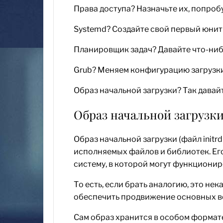
Права доступа? Назначьте их, попроб
Systemd? Создайте свой первый юнит –
Планировщик задач? Давайте что-ниб
Grub? Меняем конфигурацию загрузк
Образ начальной загрузки? Так давай
Образ начальной загрузки
Образ начальной загрузки (файл init
исполняемых файлов и библиотек. Ег
систему, в которой могут функциони
То есть, если брать аналогию, это не
обеспечить продвижение основных во
Сам образ хранится в особом формате