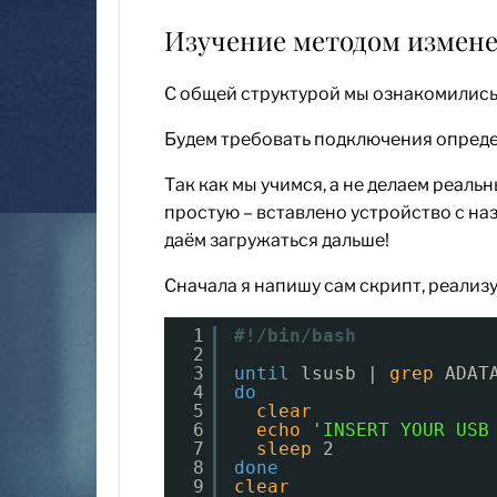
Изучение методом изменен
С общей структурой мы ознакомились.
Будем требовать подключения опреде
Так как мы учимся, а не делаем реаль
простую – вставлено устройство с на
даём загружаться дальше!
Сначала я напишу сам скрипт, реализ
1
#!/bin/bash
2
3
until
lsusb | 
grep
ADAT
4
do
5
clear
6
echo
'INSERT YOUR USB
7
sleep
2
8
done
9
clear