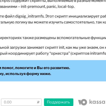
cripts содержит скрипты, выполняемые в разные моменты 
ниями – init-premount, panic, local-top.
ите файл digsig_initramfs. Этот скрипт инициализирует р
альную логику вы можете изучить самостоятельно, так к
оддиректориях также размещены вспомогательные функции
ной загрузки занимает скрипт init, как мы уже знаем, он
рый координирует работу “оркестра” (скриптов initramfs)
м помог, помогите и Вы его развитию.
му, используя форму ниже.
Поддержать