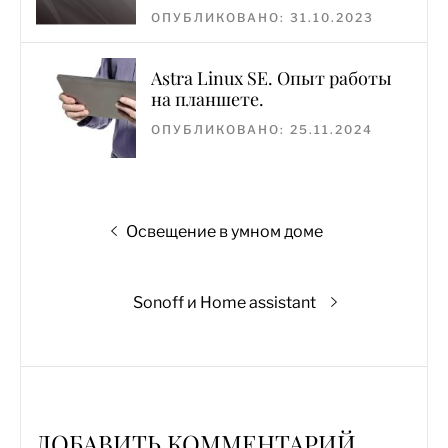
ОПУБЛИКОВАНО: 31.10.2023
Astra Linux SE. Опыт работы
на планшете.
ОПУБЛИКОВАНО: 25.11.2024
Навигация
Предыдущая
Освещение в умном доме
по
запись:
записям
Следующая
Sonoff и Home assistant
запись:
ДОБАВИТЬ КОММЕНТАРИЙ