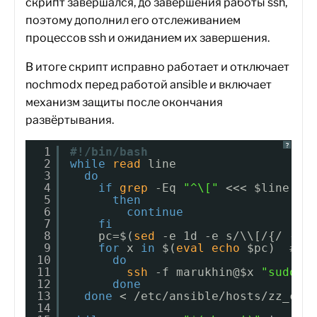
скрипт завершался, до завершения работы ssh,
поэтому дополнил его отслеживанием
процессов ssh и ожиданием их завершения.
В итоге скрипт исправно работает и отключает
nochmodx перед работой ansible и включает
механизм защиты после окончания
развёртывания.
?
1
#!/bin/bash
2
while
read
line
3
do
4
if
grep
-Eq 
"^\["
<<< $line 
# 
5
then
6
continue
7
fi
8
pc=$(
sed
-e 1d -e s/\\[/{/ -e 
9
for
x 
in
$(
eval
echo
$pc)  
# П
10
do
11
ssh
-f marukhin@$x 
"sudo a
12
done
13
done
< 
/etc/ansible/hosts/zz_cli
14