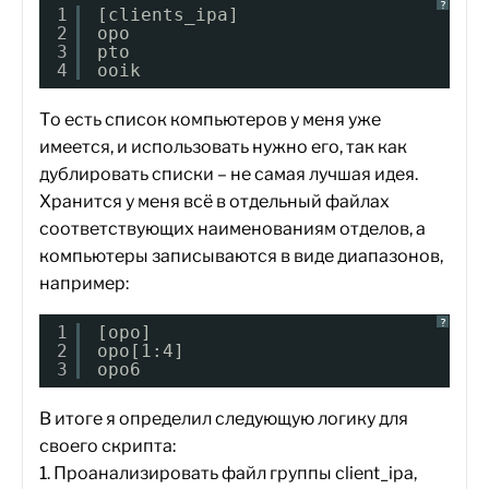
?
1
[clients_ipa]
2
opo
3
pto
4
ooik
То есть список компьютеров у меня уже
имеется, и использовать нужно его, так как
дублировать списки – не самая лучшая идея.
Хранится у меня всё в отдельный файлах
соответствующих наименованиям отделов, а
компьютеры записываются в виде диапазонов,
например:
?
1
[opo]
2
opo[1:4]
3
opo6
В итоге я определил следующую логику для
своего скрипта:
1. Проанализировать файл группы client_ipa,