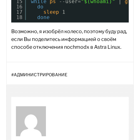
15
while
ps
--user=
"$(whoami)"
| 
grep
16
do
17
sleep
1
18
done
Возможно, я изобрёл колесо, поэтому буду рад,
если Вы поделитесь информацией о своём
способе отключения nochmodx в Astra Linux.
#
АДМИНИСТРИРОВАНИЕ