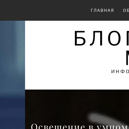
Перейти
к
ГЛАВНАЯ
О
содержимому
БЛО
ИНФО
Освещение в умном