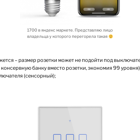
1700 в яндекс маркете. Представляю лицо
владельца у которого перегорела такая
жется – размер розетки может не подойти под выключат
консервную банку вместо розетки, экономия 99 уровня)
ключателя (сенсорный);