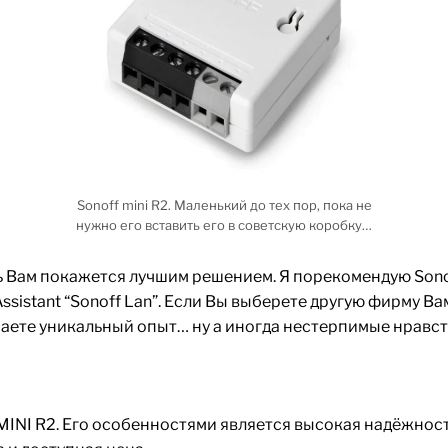
Sonoff mini R2. Маленький до тех пор, пока не
нужно его вставить его в советскую коробку…
 Вам покажется лучшим решением. Я порекомендую Sonof
sistant “Sonoff Lan”. Если Вы выберете другую фирму В
аете уникальный опыт… ну а иногда нестерпимые нравств
MINI R2. Его особенностями является высокая надёжность