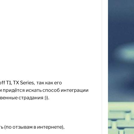
f T1,
TX Series,
так как его
ам придётся искать способ интеграции
енные страдания :)).
 (по отзывам в интернете),