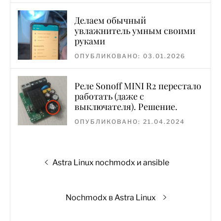
Делаем обычный
увлажнитель умным своими
руками
ОПУБЛИКОВАНО: 03.01.2026
Реле Sonoff MINI R2 перестало
работать (даже с
выключателя). Решение.
ОПУБЛИКОВАНО: 21.04.2024
Навигация
Предыдущая
Astra Linux nochmodx и ansible
по
запись:
записям
Следующая
Nochmodx в Astra Linux
запись: