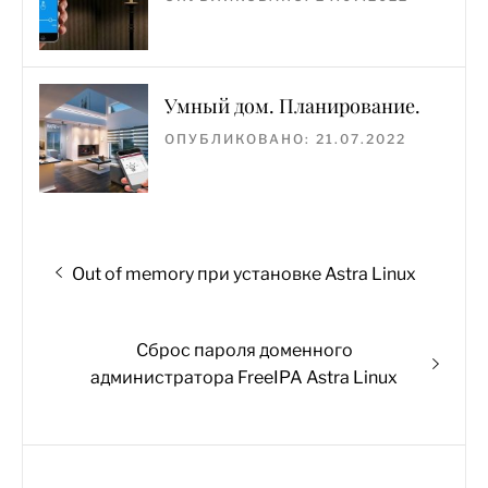
Умный дом. Планирование.
ОПУБЛИКОВАНО: 21.07.2022
Навигация
Предыдущая
Out of memory при установке Astra Linux
по
запись:
записям
Следующая
Сброс пароля доменного
запись:
администратора FreeIPA Astra Linux