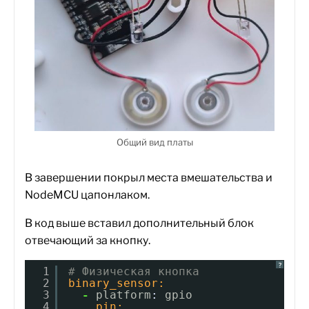
Общий вид платы
В завершении покрыл места вмешательства и
NodeMCU цапонлаком.
В код выше вставил дополнительный блок
отвечающий за кнопку.
?
1
# Физическая кнопка
2
binary_sensor:
3
-
platform
:
gpio
4
pin: