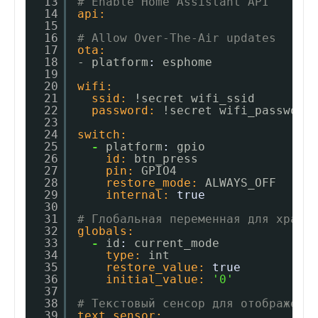
13
# Enable Home Assistant API
14
api:
15
16
# Allow Over-The-Air updates
17
ota:
18
- platform
:
esphome
19
20
wifi:
21
ssid:
!secret wifi_ssid
22
password:
!secret wifi_password
23
24
switch:
25
-
platform
:
gpio
26
id:
btn_press
27
pin:
GPIO4
28
restore_mode:
ALWAYS_OFF
29
internal:
true
30
31
# Глобальная переменная для хране
32
globals:
33
-
id
:
current_mode
34
type:
int
35
restore_value:
true
36
initial_value:
'0'
37
38
# Текстовый сенсор для отображени
39
text_sensor: