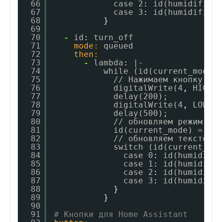
66
case 2
:
id(humidifier
67
case 3
:
id(humidifier
68
}
69
70
-
id
:
turn_off
71
mode:
queued
72
then:
73
-
lambda
:
|-
74
while (id(current_mode)
75
// Нажимаем кнопку че
76
digitalWrite(4
,
HIGH)
77
delay(200);
78
digitalWrite(4
,
LOW);
79
delay(500);
80
// обновляем режим
81
id(current_mode) = (i
82
// обновляем текстовы
83
switch (id(current_mo
84
case 0
:
id(humidifi
85
case 1
:
id(humidifi
86
case 2
:
id(humidifi
87
case 3
:
id(humidifi
88
}
89
}
90
91
# Кнопки для Home Assistant