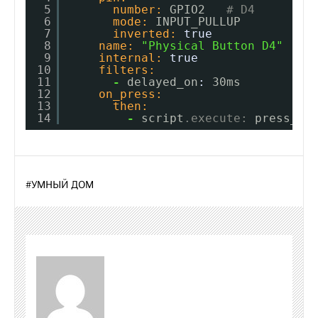
5
number:
GPIO2   
# D4
6
mode:
INPUT_PULLUP
7
inverted:
true
8
name:
"Physical Button D4"
9
internal:
true
10
filters:
11
-
delayed_on
:
30ms
12
on_press:
13
then:
14
-
script
.execute:
press_bu
#
УМНЫЙ ДОМ