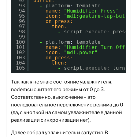
92
button:
93
-
platform
:
template
94
name:
"Humidifier Press"
95
icon:
"mdi:gesture-tap-button
96
on_press:
97
then:
98
-
script
.execute:
press_b
99
100
-
platform
:
template
101
name:
"Humidifier Turn Off"
102
icon:
"mdi:power"
103
on_press:
104
then:
105
-
script
.execute:
turn_of
Так как я не знаю состояние увлажнителя,
nodemcu считает его режимы от 0 до 3.
Соответственно, выключение – это
последовательное переключение режима до 0
(да, с кнопкой на самом увлажнителе в данной
реализации синхронизации нет).
Далее собрал увлажнитель и запустил. В