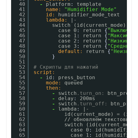
40
-
platform
:
template
41
name:
"Humidifier Mode"
42
id:
humidifier_mode_text
43
lambda:
|-
44
switch (id(current_mode)) 
{
45
case 0
:
return 
{
"Выключен
46
case 1
:
return 
{
"Максимум
47
case 2
:
return 
{
"Низкий"
}
48
case 3
:
return 
{
"Средний"
49
default:
return 
{
"Неизвес
50
}
51
52
# Скрипты для нажатий
53
script:
54
-
id
:
press_button
55
mode:
queued
56
then:
57
-
switch
.turn_on:
btn_press
58
-
delay
:
200ms
59
-
switch
.turn_off:
btn_pres
60
-
lambda
:
|-
61
id(current_mode) = (id(
62
// обновляем текстовый 
63
switch (id(current_mode
64
case 0
:
id(humidifier
65
case 1
:
id(humidifier