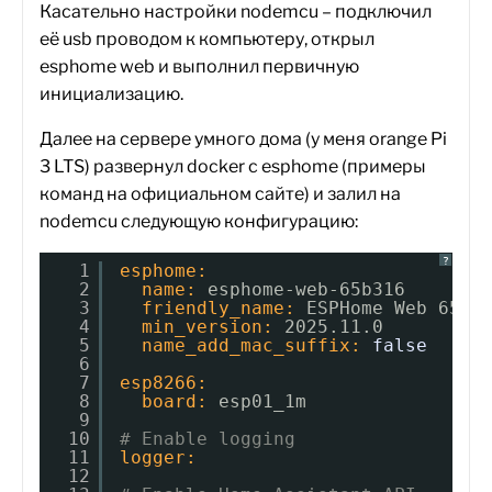
Касательно настройки nodemcu – подключил
её usb проводом к компьютеру, открыл
esphome web и выполнил первичную
инициализацию.
Далее на сервере умного дома (у меня orange Pi
3 LTS) развернул docker с esphome (примеры
команд на официальном сайте) и залил на
nodemcu следующую конфигурацию:
?
1
esphome:
2
name:
esphome-web-65b316
3
friendly_name:
ESPHome Web 65b3
4
min_version:
2025.11.0
5
name_add_mac_suffix:
false
6
7
esp8266:
8
board:
esp01_1m
9
10
# Enable logging
11
logger:
12